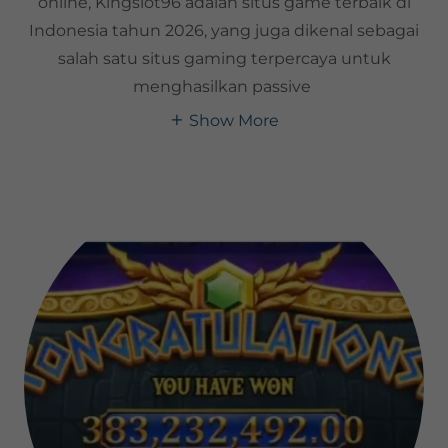
online, Kingslot96 adalah situs game terbaik di
Indonesia tahun 2026, yang juga dikenal sebagai
salah satu situs gaming terpercaya untuk
menghasilkan passive
Show More