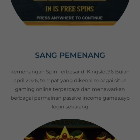
SANG PEMENANG
Kemenangan Spin Terbesar di Kingslot96 Bulan
april 2026, tempat yang dikenal sebagai situs
gaming online terpercaya dan menawarkan
berbagai permainan passive income games.ayo
login sekarang